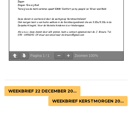
Pagina
1
/
1
Zoomen
100%
WEEKBRIEF 22 DECEMBER 20...
WEEKBRIEF KERSTMORGEN 20...