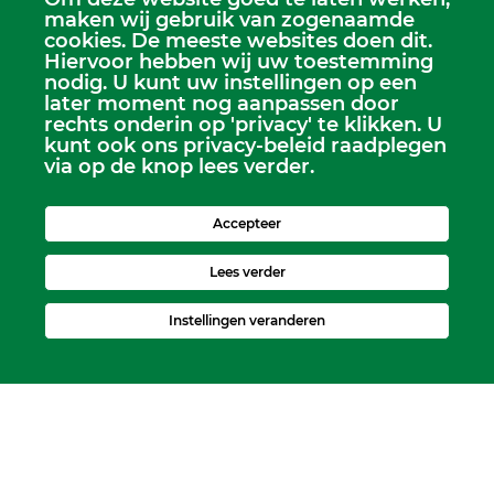
maken wij gebruik van zogenaamde
cookies. De meeste websites doen dit.
Hiervoor hebben wij uw toestemming
Scriba
nodig. U kunt uw instellingen op een
Dhr. Leen Kruithof
later moment nog aanpassen door
scriba@kerkheerjansdam.nl
rechts onderin op 'privacy' te klikken. U
kunt ook ons privacy-beleid raadplegen
via op de knop lees verder.
Accepteer
Lees verder
Instellingen veranderen