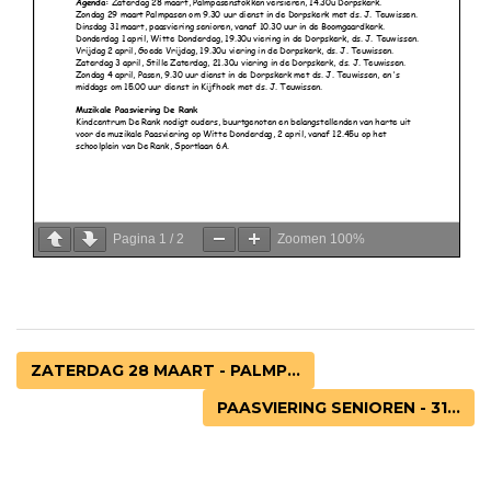
Pagina
1
/
2
Zoomen
100%
ZATERDAG 28 MAART - PALMP...
PAASVIERING SENIOREN - 31...