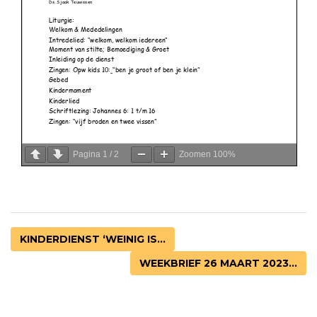
Pagina
1
/
2
Zoomen
100%
KINDERDIENST ‘WEINIG IS...
WEEKBRIEF 26 MAART 2023...