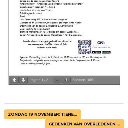
Pagina
1
/
2
Zoomen
100%
ZONDAG 19 NOVEMBER: TIENE...
GEDENKEN VAN OVERLEDENEN ...