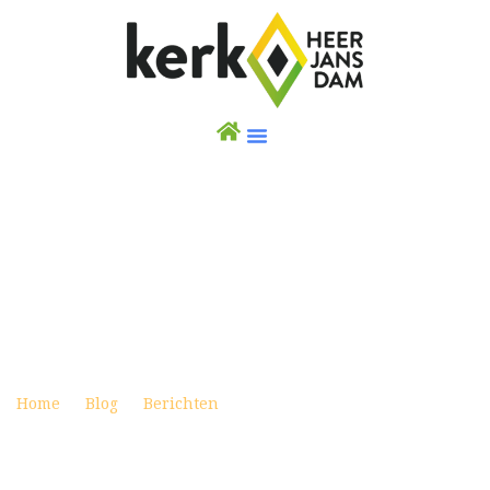
WEEKBRIEF 19 NOVEMBER 2023 –
TIENERDIENST ‘MAG IK/IK EVEN JE
AANDACHT?’
Posted on november 18, 2023
Home
Blog
Berichten
Weekbrief 19 november 2023
– Tienerdienst ‘Mag IK/ik even je aandacht?’