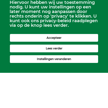
Hiervoor hebben wij uw toestemming
Scriba
nodig. U kunt uw instellingen op een
Dhr. Leen Kruithof
later moment nog aanpassen door
scriba@kerkheerjansdam.nl
rechts onderin op 'privacy' te klikken. U
kunt ook ons privacy-beleid raadplegen
via op de knop lees verder.
Accepteer
Lees verder
Instellingen veranderen