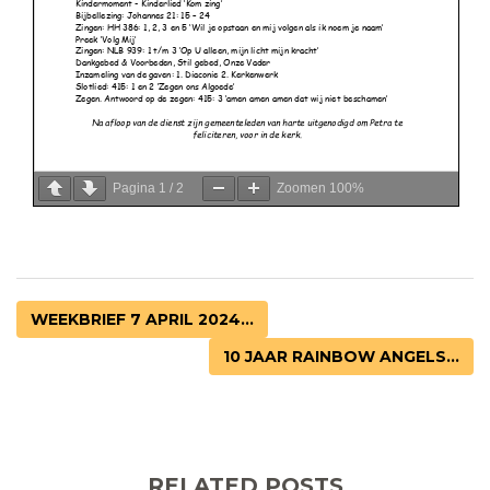
Pagina
1
/
2
Zoomen
100%
WEEKBRIEF 7 APRIL 2024...
10 JAAR RAINBOW ANGELS...
RELATED POSTS