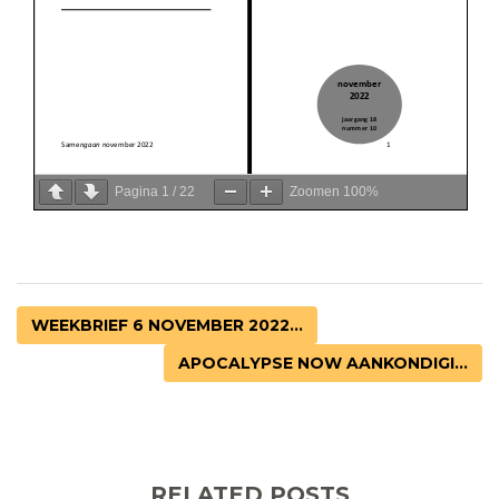
Pagina
1
/
22
Zoomen
100%
WEEKBRIEF 6 NOVEMBER 2022...
APOCALYPSE NOW AANKONDIGI...
RELATED POSTS