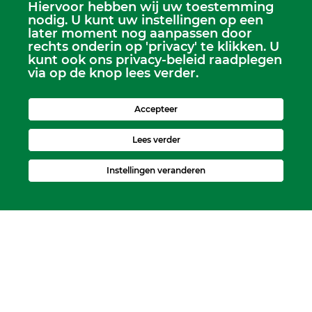
Hiervoor hebben wij uw toestemming
Scriba
nodig. U kunt uw instellingen op een
Dhr. Leen Kruithof
later moment nog aanpassen door
scriba@kerkheerjansdam.nl
rechts onderin op 'privacy' te klikken. U
kunt ook ons privacy-beleid raadplegen
via op de knop lees verder.
Accepteer
Lees verder
Instellingen veranderen