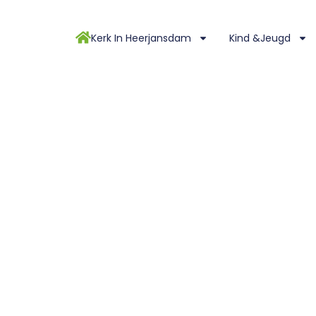
Kerk In Heerjansdam
Kind &Jeugd
 2019