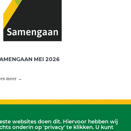
AMENGAAN MEI 2026
ees meer →
te websites doen dit. Hiervoor hebben wij
Scriba
s onderin op 'privacy' te klikken. U kunt
erjansdam.
Dhr. Leen Kruithof