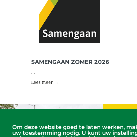
SAMENGAAN ZOMER 2026
...
Lees meer →
Om deze website goed te laten werken, mak
Zondagse dien
uw toestemming nodig. U kunt uw instelling
Dorpskerk, elke