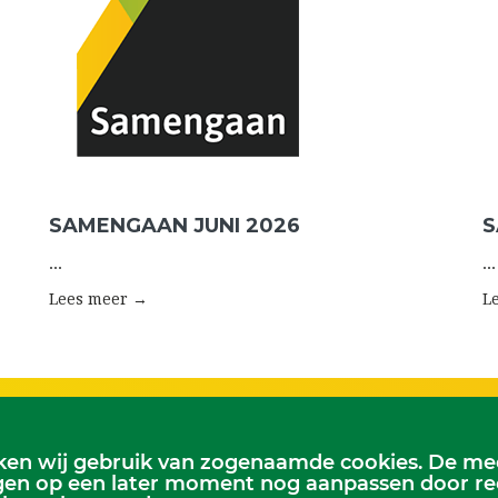
SAMENGAAN JUNI 2026
S
...
...
Lees meer →
L
en wij gebruik van zogenaamde cookies. De mees
st:
Kerkelijk Bureau
en op een later moment nog aanpassen door recht
 zondag 9.30 uur
Dorpskerk, Molenweg 8, 2995 BL He