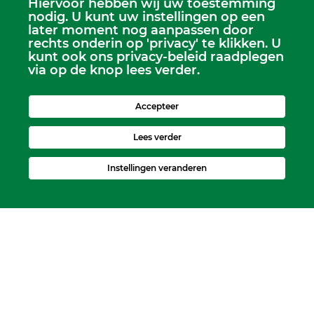
Hiervoor hebben wij uw toestemming
nodig. U kunt uw instellingen op een
later moment nog aanpassen door
Kerkelijk Bureau
rechts onderin op 'privacy' te klikken. U
Dorpskerk, Molenweg 8, 2995 BL Heerjansdam.
kunt ook ons privacy-beleid raadplegen
Postbus 92, 2995 ZJ Heerjansdam
via op de knop lees verder.
Accepteer
Lees verder
Instellingen veranderen
Zondagse dienst:
Dorpskerk, elke zondag 9.30 uur
Kijfhoekkerk, om de week 15.00 uur