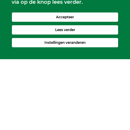
via op de knop lees verder.
Accepteer
Lees verder
Instellingen veranderen
Kerkelijk Bureau
Dorpskerk, Molenweg 8, 2995 BL Heerjansdam.
Postbus 92, 2995 ZJ Heerjansdam