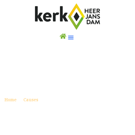
CAUSES ITEM TREE
Posted on mei 17, 2020
Home
Causes
Causes item tree