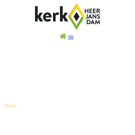
APRIL
archive
Home
Category :
april