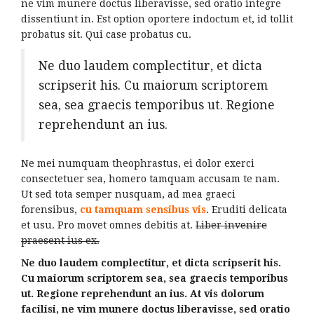
ne vim munere doctus liberavisse, sed oratio integre
dissentiunt in. Est option oportere indoctum et, id tollit
probatus sit. Qui case probatus cu.
Ne duo laudem complectitur, et dicta
scripserit his. Cu maiorum scriptorem
sea, sea graecis temporibus ut. Regione
reprehendunt an ius.
Ne mei numquam theophrastus, ei dolor exerci
consectetuer sea, homero tamquam accusam te nam.
Ut sed tota semper nusquam, ad mea graeci
forensibus,
cu tamquam sensibus vis
. Eruditi delicata
et usu. Pro movet omnes debitis at.
Liber invenire
praesent ius ex.
Ne duo laudem complectitur, et dicta scripserit his.
Cu maiorum scriptorem sea, sea graecis temporibus
ut. Regione reprehendunt an ius. At vis dolorum
facilisi, ne vim munere doctus liberavisse, sed oratio