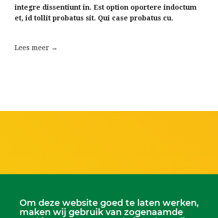
integre dissentiunt in. Est option oportere indoctum
et, id tollit probatus sit. Qui case probatus cu.
Lees meer →
Scriba
Dhr. Leen Kruithof
Om deze website goed te laten werken,
scriba@kerkheerjansdam.nl
maken wij gebruik van zogenaamde