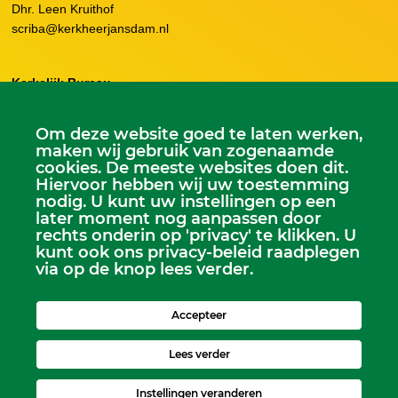
Dhr. Leen Kruithof
scriba@kerkheerjansdam.nl
Kerkelijk Bureau
Dorpskerk, Molenweg 8, 2995 BL Heerjansdam.
Postbus 92, 2995 ZJ Heerjansdam
Om deze website goed te laten werken,
maken wij gebruik van zogenaamde
cookies. De meeste websites doen dit.
Zondagse dienst:
Hiervoor hebben wij uw toestemming
Dorpskerk, elke zondag 9.30 uur
nodig. U kunt uw instellingen op een
Kijfhoekkerk, om de week 15.00 uur
later moment nog aanpassen door
rechts onderin op 'privacy' te klikken. U
kunt ook ons privacy-beleid raadplegen
via op de knop lees verder.
Accepteer
Lees verder
Instellingen veranderen