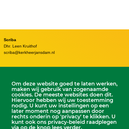
Scriba
Dhr. Leen Kruithof
scriba@kerkheerjansdam.nl
Kerkelijk Bureau
Dorpskerk, Molenweg 8, 2995 BL Heerjansdam.
Om deze website goed te laten werken,
maken wij gebruik van zogenaamde
Postbus 92, 2995 ZJ Heerjansdam
cookies. De meeste websites doen dit.
Hiervoor hebben wij uw toestemming
nodig. U kunt uw instellingen op een
later moment nog aanpassen door
Zondagse dienst:
rechts onderin op 'privacy' te klikken. U
Dorpskerk, elke zondag 9.30 uur
kunt ook ons privacy-beleid raadplegen
Kijfhoekkerk, om de week 15.00 uur
via op de knop lees verder.