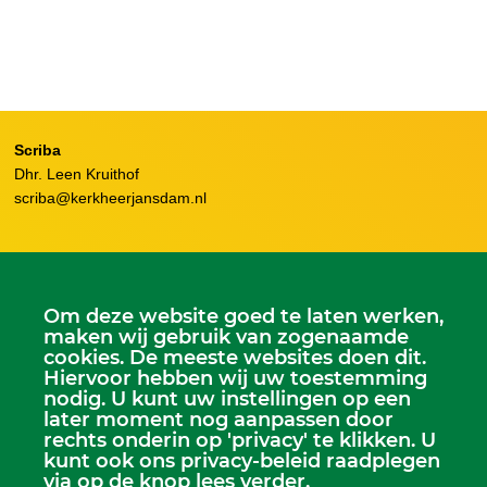
Scriba
Dhr. Leen Kruithof
scriba@kerkheerjansdam.nl
Kerkelijk Bureau
Dorpskerk, Molenweg 8, 2995 BL Heerjansdam.
Om deze website goed te laten werken,
maken wij gebruik van zogenaamde
Postbus 92, 2995 ZJ Heerjansdam
cookies. De meeste websites doen dit.
Hiervoor hebben wij uw toestemming
nodig. U kunt uw instellingen op een
later moment nog aanpassen door
Zondagse dienst:
rechts onderin op 'privacy' te klikken. U
Dorpskerk, elke zondag 9.30 uur
kunt ook ons privacy-beleid raadplegen
Kijfhoekkerk, om de week 15.00 uur
via op de knop lees verder.